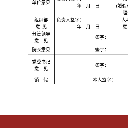
单位意见
年
月
日
(
婚假
理
组织部
负责人签字：
人
意
见
年
月
日
意
分管领导
签字：
意
见
院长意见
签字：
党委书记
签字：
意
见
销
假
本人签字：