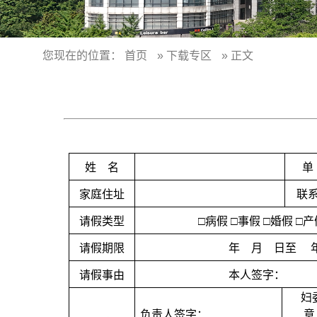
您现在的位置：
首页
»
下载专区
» 正文
姓
名
单
家庭住址
联
请假类型
□病假 □事假
□婚假 □产
请假期限
年
月
日至
请假事由
本人签字：
妇
负责人签字：
意