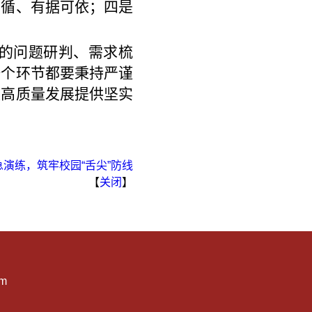
可循、有据可依；四是
的问题研判、需求梳
一个环节都要秉持严谨
校高质量发展提供坚实
演练，筑牢校园“舌尖”防线
【
关闭
】
om