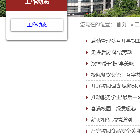
工作动态
您现在的位置：
首页
»
工
工作动态
后勤管理处召开暑期
走进后厨 体悟劳动—
浓情端午“粽”享美味
校际餐饮交流：互学
开展校园调查 赋能环
推动服务学生“最后一
春满校园，绿意暖心 
薪火相传 温情送别
严守校园食品安全关 